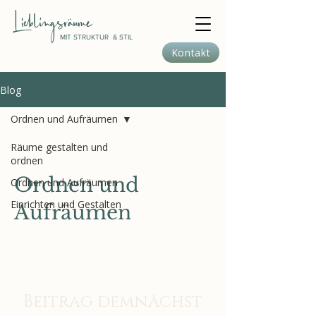
​Lieblingsräume
MIT STRUKTUR & STIL
Kontakt
Blog
Ordnen und Aufräumen
Räume gestalten und
ordnen
Ordnen und
Ordnen und Aufräumen
Einrichten und Gestalten
Aufräumen
Beitrag demnächst