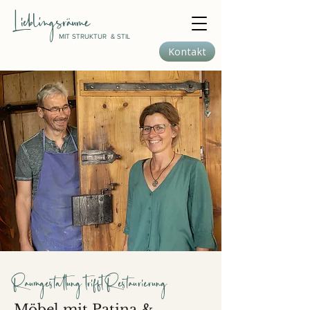
​Lieblingsräume
MIT STRUKTUR & STIL
Kontakt
Raumgestaltung trifft Restaurierung
Möbel mit Patina &